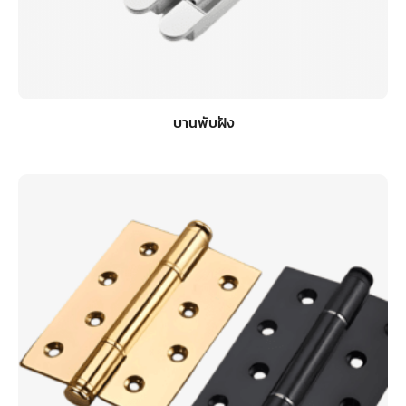
บานพับฝัง