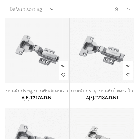
บานพับประตู
,
บานพับสแตนเลส
บานพับประตู
,
บานพับไฮดรอลิก
AJFJ-T217A-D-NI
AJFJ-T218A-D-NI