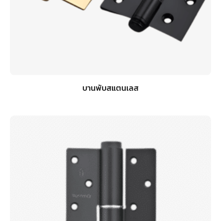
บานพับสแตนเลส