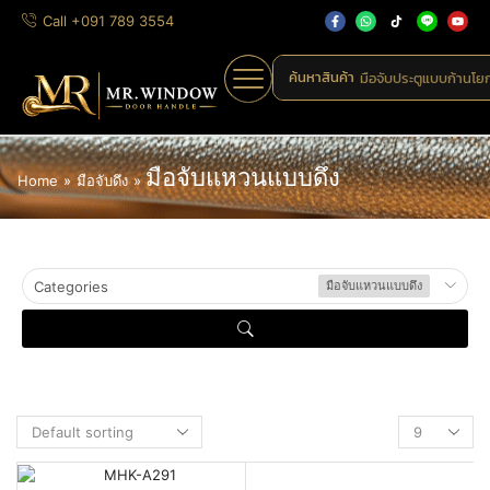
Call +091 789 3554
ค้นหาสินค้า
มือจับประตูแบบก้านโย
มือจับแหวนแบบดึง
Home
»
มือจับดึง
»
Categories
มือจับแหวนแบบดึง