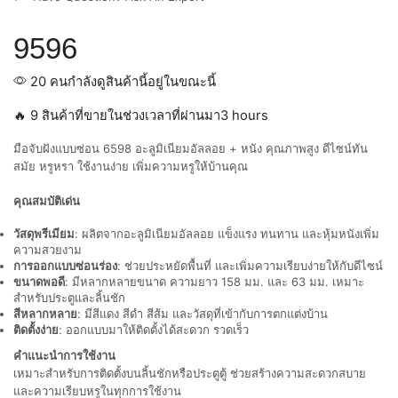
9596
20 คนกำลังดูสินค้านี้อยู่ในขณะนี้
🔥 9 สินค้าที่ขายในช่วงเวลาที่ผ่านมา3 hours
มือจับฝังแบบซ่อน 6598 อะลูมิเนียมอัลลอย + หนัง คุณภาพสูง ดีไซน์ทัน
สมัย หรูหรา ใช้งานง่าย เพิ่มความหรูให้บ้านคุณ
คุณสมบัติเด่น
วัสดุพรีเมียม
: ผลิตจากอะลูมิเนียมอัลลอย แข็งแรง ทนทาน และหุ้มหนังเพิ่ม
ความสวยงาม
การออกแบบซ่อนร่อง
: ช่วยประหยัดพื้นที่ และเพิ่มความเรียบง่ายให้กับดีไซน์
ขนาดพอดี
: มีหลากหลายขนาด ความยาว 158 มม. และ 63 มม. เหมาะ
สำหรับประตูและลิ้นชัก
สีหลากหลาย
: มีสีแดง สีดำ สีส้ม และวัสดุที่เข้ากับการตกแต่งบ้าน
ติดตั้งง่าย
: ออกแบบมาให้ติดตั้งได้สะดวก รวดเร็ว
คำแนะนำการใช้งาน
เหมาะสำหรับการติดตั้งบนลิ้นชักหรือประตูตู้ ช่วยสร้างความสะดวกสบาย
และความเรียบหรูในทุกการใช้งาน