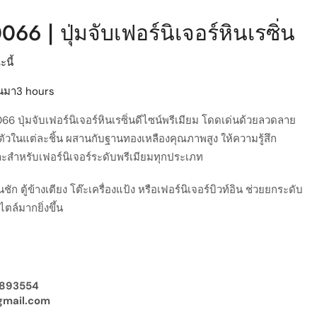
6 | ปุ่มจับเฟอร์นิเจอร์หินเรซิ่น
นี้
่านมา3 hours
6 ปุ่มจับเฟอร์นิเจอร์หินเรซิ่นดีไซน์พรีเมียม โดดเด่นด้วยลวดลาย
ะตัวในแต่ละชิ้น ผสานกับฐานทองเหลืองคุณภาพสูง ให้ความรู้สึก
าะสำหรับเฟอร์นิเจอร์ระดับพรีเมียมทุกประเภท
ิ้นชัก ตู้ข้างเตียง โต๊ะเครื่องแป้ง หรือเฟอร์นิเจอร์บิวท์อิน ช่วยยกระดับ
ตล์มากยิ่งขึ้น
:
-7893554
gmail.com