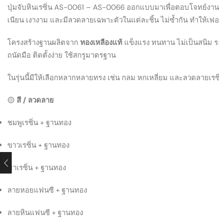
ปุ่มจับหินเรซิ่น AS-0061 – AS-0066 ออกแบบมาเพื่อตอบโจทย์งานต
เนียน เงางาม และมีลวดลายเฉพาะตัวในแต่ละชิ้น ไม่ซ้ำกัน ทำให้เฟอร
โครงสร้างฐานผลิตจาก
ทองเหลืองแท้
แข็งแรง ทนทาน ไม่เป็นสนิม ร
ถนัดมือ ติดตั้งง่าย ใช้สกรูมาตรฐาน
ในรุ่นนี้มีให้เลือกหลากหลายทรง เช่น กลม หกเหลี่ยม และลวดลายเรซ
🟡
สี / ลวดลาย
ชมพูเรซิ่น + ฐานทอง
ขาวเรซิ่น + ฐานทอง
ฟ้าเรซิ่น + ฐานทอง
ลายหอยแฟนซี + ฐานทอง
ลายหินแฟนซี + ฐานทอง