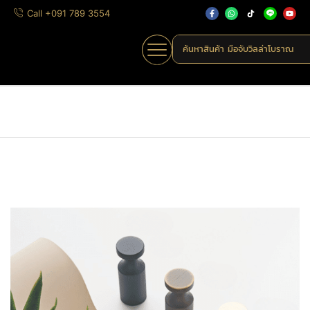
Call +091 789 3554
ค้นหาสินค้า
มือจับวิลล่าโบราณ
Home
»
Shop
»
BRYG-001
Home
Uncategorized