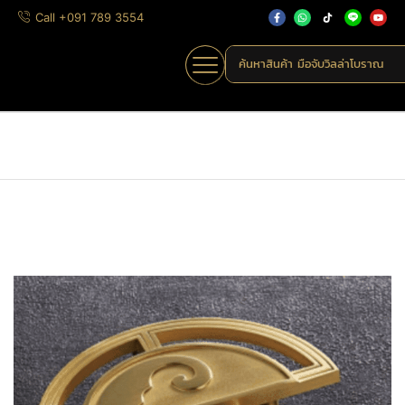
Call +091 789 3554
ค้นหาสินค้า
มือจับวิลล่าโบราณ
Home
»
Shop
»
DK-06 เมฆมงคล-2
Home
มือจับเฟอร์นิเจอร์
มือจับทรงครึ่งวงกลม