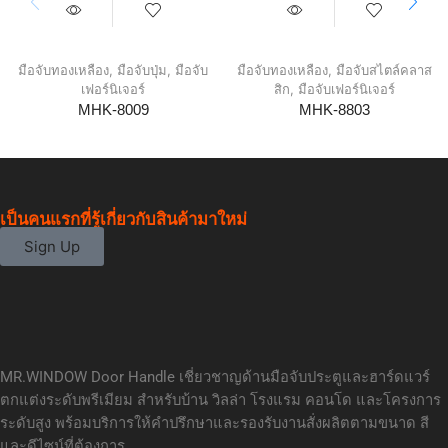
มือจับทองเหลือง
,
มือจับปุ่ม
,
มือจับ
มือจับทองเหลือง
,
มือจับสไตล์คลาส
เฟอร์นิเจอร์
สิก
,
มือจับเฟอร์นิเจอร์
MHK-8009
MHK-8803
เป็นคนแรกที่รู้เกี่ยวกับสินค้ามาใหม่
Sign Up
MR.WINDOW Door Handle เชี่ยวชาญด้านมือจับประตูและฮาร์ดแวร์
ตกแต่งระดับพรีเมียม สำหรับบ้าน วิลล่า โรงแรม คอนโด และโครงการ
ระดับสูง พร้อมบริการให้คำปรึกษาและรองรับงานสั่งผลิตตามขนาด สี
และดีไซน์ที่ต้องการ