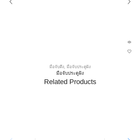
มือจับดึง
,
มือจับประตูฝัง
มือจับประตูฝัง
Related Products