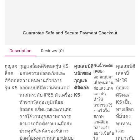
Guarantee Safe and Secure Payment Checkout
Description
Reviews (0)
กันน้ำระดับ
กุญแจ
กุญแจล็อคดิจิตอลรุ่น K5
คุณสมบัติ
คุณสมบัติ
IP65:
ล็อค
มอบความปลอดภัยและ
หลักของ
เหล่านี้
ออกแบบมา
ดิจิตอล
ความทนทานด้วยการ
กุญแจ
ทำให้
เพื่อทนทาน
รุ่น K5
ออกแบบที่มีความทนแดด
ดิจิตอล
กุญแจ
ต่อแสงแดด
และฝน
ทนฝนระดับ IP65 ตัวเครื่อง
K5:
ดิจิตอล
ทำให้
ทำจากวัสดุอะลูมิเนียม
K5 เป็น
สามารถใช้
อัลลอย แข็งแรงและทนต่อ
ทางเลือก
งานได้ใน
การใช้งานทุกสภาพอากาศ
สภาพ
ที่มั่นคง
แวดล้อม
สามารถติดตั้งง่ายบนมือจับ
ทนทาน
กลางแจ้ง
ประตูหรือผนัง รองรับการ
และ
อย่างเชื่อถือ
ปลดล็อคหลากหลายรูปแบบ
เหมาะกับ
ได้