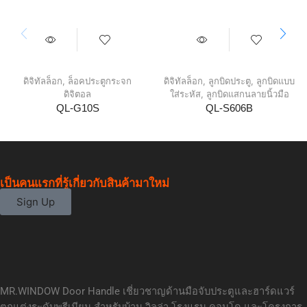
ดิจิทัลล็อก
,
ล็อคประตูกระจก
ดิจิทัลล็อก
,
ลูกบิดประตู
,
ลูกบิดแบบ
ดิจิตอล
ใส่ระหัส
,
ลูกบิดแสกนลายนิ้วมือ
QL-G10S
QL-S606B
เป็นคนแรกที่รู้เกี่ยวกับสินค้ามาใหม่
Sign Up
MR.WINDOW Door Handle เชี่ยวชาญด้านมือจับประตูและฮาร์ดแวร์
ตกแต่งระดับพรีเมียม สำหรับบ้าน วิลล่า โรงแรม คอนโด และโครงการ