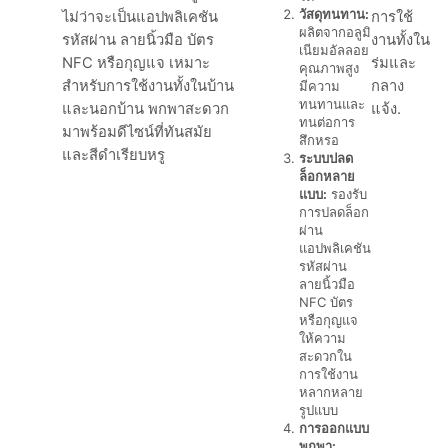
วัสดุทนทาน:
ไม่ว่าจะเป็นแอปพลิเคชัน
การใช้
ผลิตจากอลูมิ
รหัสผ่าน ลายนิ้วมือ บัตร
งานทั้งใน
เนียมอัลลอย
NFC หรือกุญแจ เหมาะ
ร่มและ
คุณภาพสูง
สำหรับการใช้งานทั้งในบ้าน
กลาง
มีความ
ทนทานและ
และนอกบ้าน พกพาสะดวก
แจ้ง.
ทนต่อการ
มาพร้อมดีไซน์ที่ทันสมัย
สึกหรอ
และสีดำเรียบหรู
ระบบปลด
ล็อกหลาย
แบบ:
รองรับ
การปลดล็อก
ผ่าน
แอปพลิเคชัน
รหัสผ่าน
ลายนิ้วมือ
NFC บัตร
หรือกุญแจ
ให้ความ
สะดวกใน
การใช้งาน
หลากหลาย
รูปแบบ
การออกแบบ
พกพา: