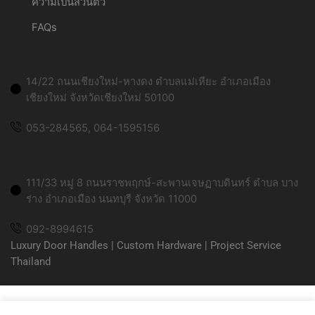
ความเป็นส่วนตัว
FAQs
ที่อยู่สาขาเชียงใหม่:
14/22 ถนนเชียงใหม่-หางดง ตำบลแม่เหียะ อำเภอเมือง
เชียงใหม่ จังหวัดเชียงใหม่ 50100
053-284565, 064-1595156
ที่อยู่สาขากรุงเทพ:
111/33 หมู่ 8 ถนนราชพฤกษ์-สะพานเจษฏาบดินทร์ ตำบล บาง
ร่าง อำเภอเมือง นนทบุรี จังหวัด 11000
092-8994615
Luxury Door Handles | Custom Hardware | Project Service
Thailand
© 2026 MR.WINDOW Door Handle. All Rights Reserved.