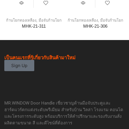
ก้านโยกทองเหลือง
,
มือจับก้านโยก
ก้านโยกทองเหลือง
,
มือจับก้านโยก
MHK-21-311
MHK-21-306
เป็นคนแรกที่รู้เกี่ยวกับสินค้ามาใหม่
Sign Up
MR.WINDOW Door Handle เชี่ยวชาญด้านมือจับประตูและ
ฮาร์ดแวร์ตกแต่งระดับพรีเมียม สำหรับบ้าน วิลล่า โรงแรม คอนโด
และโครงการระดับสูง พร้อมบริการให้คำปรึกษาและรองรับงานสั่ง
ผลิตตามขนาด สี และดีไซน์ที่ต้องการ