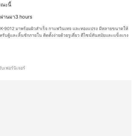
ขณะนี้
ี่ผ่านมา3 hours
น MHK-9012 มาพร้อมผิวสำเร็จ กาแฟวินเทจ และทองแปรง มีหลายขนาดให้
บตู้และลิ้นชักภายใน ติดตั้งง่ายด้วยรูเดี่ยว ดีไซน์ทันสมัยและแข็งแรง
จับเฟอร์นิเจอร์