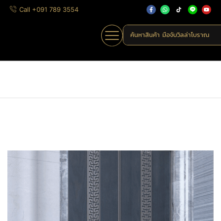
Call +091 789 3554
ค้นหาสินค้า
มือจับวิลล่าโบราณ
Home
»
Shop
»
MHK-A225
Home
มือจับดึง
มือจับประตูทองเหลือง