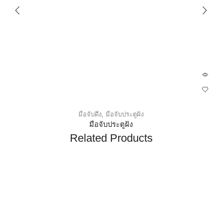
มือจับดึง
,
มือจับประตูฝัง
มือจับประตูฝัง
Related Products