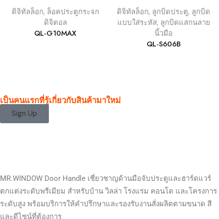
ดิจิทัลล็อก
,
ล็อคประตูกระจก
ดิจิทัลล็อก
,
ลูกบิดประตู
,
ลูกบิด
ดิจิตอล
แบบใส่ระหัส
,
ลูกบิดแสกนลาย
QL-G10MAX
นิ้วมือ
QL-S606B
เป็นคนแรกที่รู้เกี่ยวกับสินค้ามาใหม่
Sign Up
MR.WINDOW Door Handle เชี่ยวชาญด้านมือจับประตูและฮาร์ดแวร์
ตกแต่งระดับพรีเมียม สำหรับบ้าน วิลล่า โรงแรม คอนโด และโครงการ
ระดับสูง พร้อมบริการให้คำปรึกษาและรองรับงานสั่งผลิตตามขนาด สี
และดีไซน์ที่ต้องการ