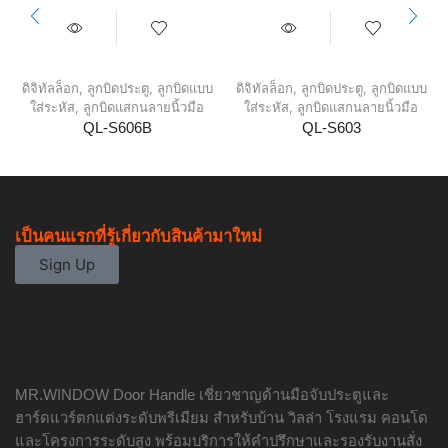
ดิจิทัลล็อก
,
ลูกบิดประตู
,
ลูกบิดแบบ
ดิจิทัลล็อก
,
ลูกบิดประตู
,
ลูกบิดแบบ
ใส่ระหัส
,
ลูกบิดแสกนลายนิ้วมือ
ใส่ระหัส
,
ลูกบิดแสกนลายนิ้วมือ
QL-S606B
QL-S603
เป็นคนแรกที่รู้เกี่ยวกับสินค้ามาใหม่
Sign Up
MR.WINDOW Door Handle เชี่ยวชาญด้านมือจับประตูและ
ฮาร์ดแวร์ตกแต่งระดับพรีเมียม สำหรับบ้าน วิลล่า โรงแรม คอนโด
และโครงการระดับสูง พร้อมบริการให้คำปรึกษาและรองรับงานสั่ง