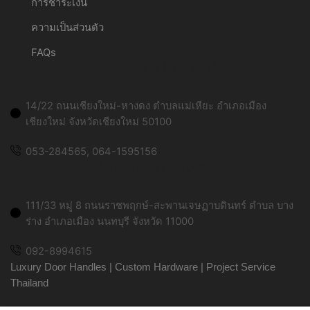
การชำระเงิน
ความเป็นส่วนตัว
FAQs
ที่อยู่สาขาเชียงใหม่:
14/22 ถนนเชียงใหม่-หางดง ตำบลแม่เหียะ อำเภอเมือง
เชียงใหม่ จังหวัดเชียงใหม่ 50100
053-284565, 064-1595156
ที่อยู่สาขากรุงเทพ:
111/33 หมู่ 8 ถนนราชพฤกษ์-สะพานเจษฏาบดินทร์ ตำบล บาง
ร่าง อำเภอเมือง นนทบุรี จังหวัด 11000
092-8994615
Luxury Door Handles | Custom Hardware | Project Service
Thailand