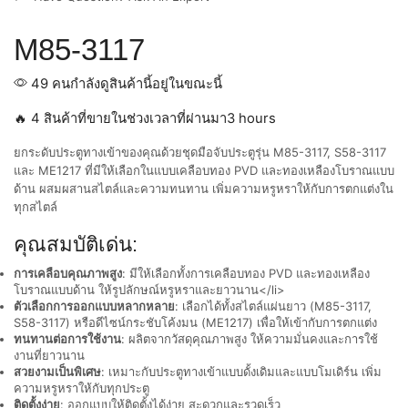
M85-3117
49 คนกำลังดูสินค้านี้อยู่ในขณะนี้
🔥 4 สินค้าที่ขายในช่วงเวลาที่ผ่านมา3 hours
ยกระดับประตูทางเข้าของคุณด้วยชุดมือจับประตูรุ่น M85-3117, S58-3117
และ ME1217 ที่มีให้เลือกในแบบเคลือบทอง PVD และทองเหลืองโบราณแบบ
ด้าน ผสมผสานสไตล์และความทนทาน เพิ่มความหรูหราให้กับการตกแต่งใน
ทุกสไตล์
คุณสมบัติเด่น:
การเคลือบคุณภาพสูง
: มีให้เลือกทั้งการเคลือบทอง PVD และทองเหลือง
โบราณแบบด้าน ให้รูปลักษณ์หรูหราและยาวนาน</li>
ตัวเลือกการออกแบบหลากหลาย
: เลือกได้ทั้งสไตล์แผ่นยาว (M85-3117,
S58-3117) หรือดีไซน์กระชับโค้งมน (ME1217) เพื่อให้เข้ากับการตกแต่ง
ทนทานต่อการใช้งาน
: ผลิตจากวัสดุคุณภาพสูง ให้ความมั่นคงและการใช้
งานที่ยาวนาน
สวยงามเป็นพิเศษ
: เหมาะกับประตูทางเข้าแบบดั้งเดิมและแบบโมเดิร์น เพิ่ม
ความหรูหราให้กับทุกประตู
ติดตั้งง่าย
: ออกแบบให้ติดตั้งได้ง่าย สะดวกและรวดเร็ว