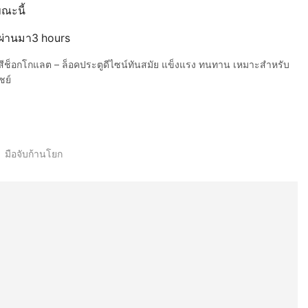
ขณะนี้
ี่ผ่านมา3 hours
ีช็อกโกแลต – ล็อคประตูดีไซน์ทันสมัย แข็งแรง ทนทาน เหมาะสำหรับ
ชย์
,
มือจับก้านโยก