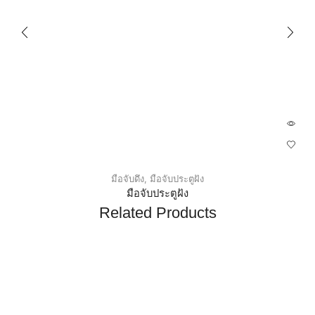
มือจับดึง
,
มือจับประตูฝัง
มือจับประตูฝัง
Related Products