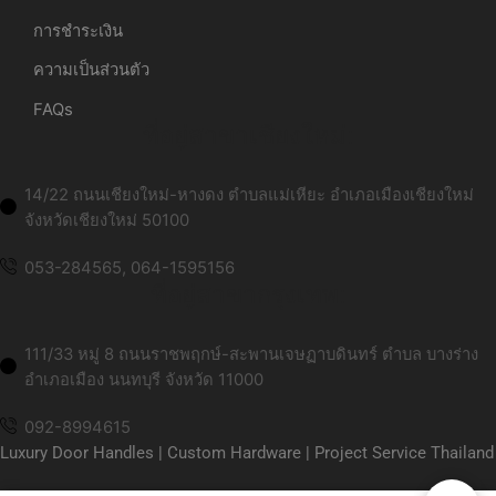
การชำระเงิน
ความเป็นส่วนตัว
FAQs
ที่อยู่สาขาเชียงใหม่:
14/22 ถนนเชียงใหม่-หางดง ตำบลแม่เหียะ อำเภอเมืองเชียงใหม่
จังหวัดเชียงใหม่ 50100
053-284565, 064-1595156
ที่อยู่สาขากรุงเทพ:
111/33 หมู่ 8 ถนนราชพฤกษ์-สะพานเจษฏาบดินทร์ ตำบล บางร่าง
อำเภอเมือง นนทบุรี จังหวัด 11000
092-8994615
Luxury Door Handles | Custom Hardware | Project Service Thailand