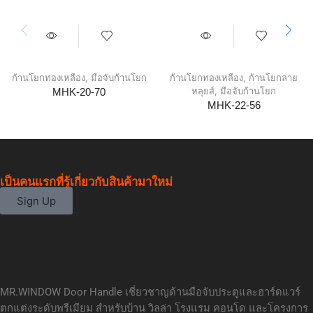
ก้านโยกทองเหลือง
,
มือจับก้านโยก
ก้านโยกทองเหลือง
,
ก้านโยกลาย
หลุยส์
,
มือจับก้านโยก
MHK-20-70
MHK-22-56
เป็นคนแรกที่รู้เกี่ยวกับสินค้ามาใหม่
Sign Up
MR.WINDOW Door Handle เชี่ยวชาญด้านมือจับประตูและฮาร์ดแวร์
ตกแต่งระดับพรีเมียม สำหรับบ้าน วิลล่า โรงแรม คอนโด และโครงการ