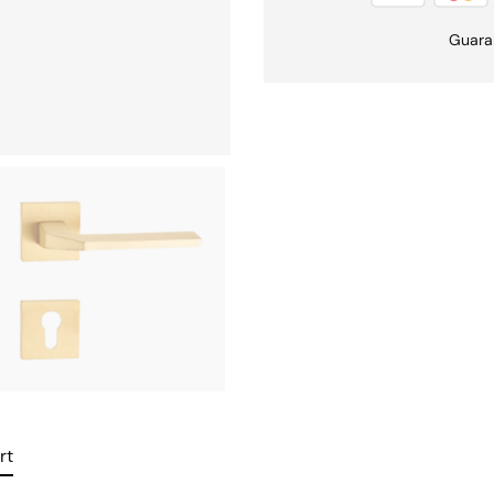
Guara
rt