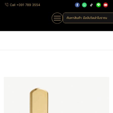
Call +091 789 3554
ค้นหาสินค้า
มือจับวิลล่าโบราณ
Home
»
Shop
»
MHK-13-23
Home
มือจับก้านโยก
ก้านโยกเพลททองเหลือง