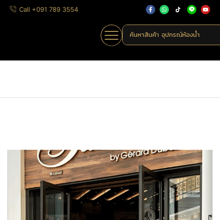
Call +091 789 3554
ค้นหาสินค้า
อุปกรณ์ห้องน้ำ
Home
»
Shop
»
MHK-A007
Home
มือจับดึง
มือจับประตูไทเทเนียม