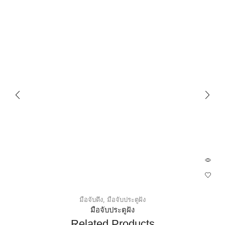
มือจับดึง
,
มือจับประตูฝัง
มือจับประตูฝัง
Related Products