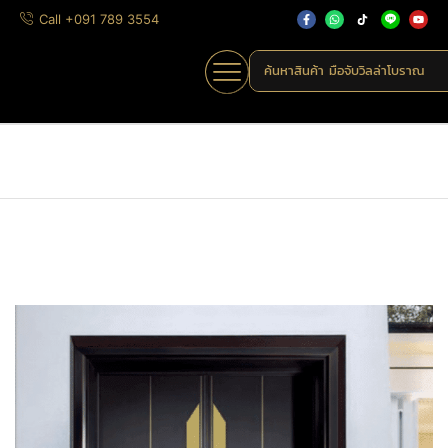
Call +091 789 3554
ค้นหาสินค้า
มือจับวิลล่าโบราณ
Home
»
Shop
»
MHK-A280
Home
มือจับดึง
มือจับประตูหนัง