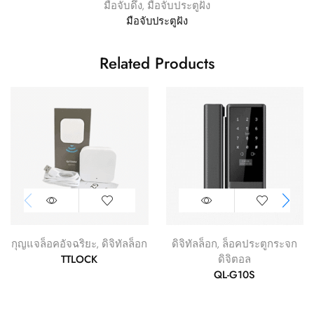
มือจับดึง
,
มือจับประตูฝัง
มือจับประตูฝัง
Related Products
กุญแจล็อคอัจฉริยะ
,
ดิจิทัลล็อก
ดิจิทัลล็อก
,
ล็อคประตูกระจก
TTLOCK
ดิจิตอล
QL-G10S