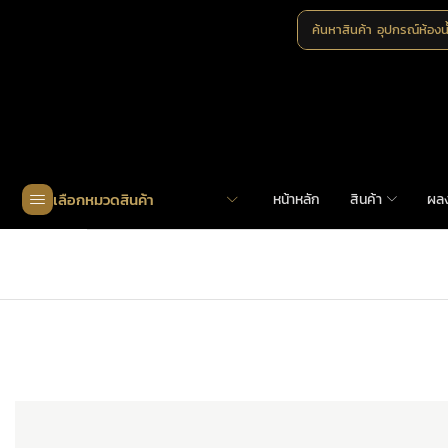
ค้นหาสินค้า
อุปกรณ์ห้องน
เลือกหมวดสินค้า
หน้าหลัก
สินค้า
ผล
Home
»
Shop
»
LDS-018 มอร์ทิส แบบยุโรป 6