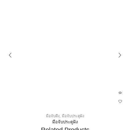
มือจับดึง
,
มือจับประตูฝัง
มือจับประตูฝัง
Related Products