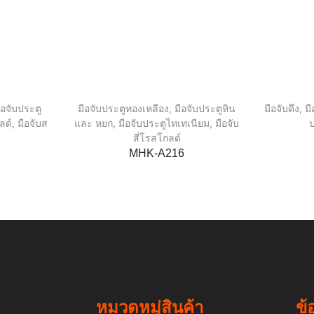
ือจับประตู
มือจับประตูทองเหลือง
,
มือจับประตูหิน
มือจับดึง
,
มื
ลด์
,
มือจับส
และ หยก
,
มือจับประตูไทเทเนียม
,
มือจับ
ป
สี่โรสโกลด์
MHK-A216
หมวดหมู่สินค้า
ข้